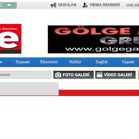
C
SERİ İLAN
FİRMA REHBERİ
ÜYE GI
im
Siyaset
Ekonomi
Kültür
Sağlık
Yaşam
 mesai