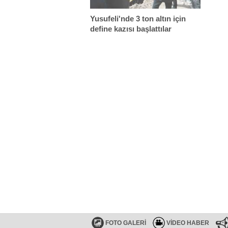
Yusufeli'nde 3 ton altın için
define kazısı başlattılar
FOTO GALERİ
VİDEO HABER