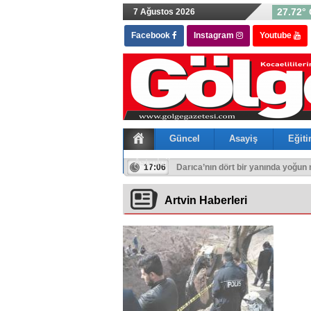
27.72° 
7 Ağustos 2026
Facebook
Instagram
Youtube
Güncel
Asayiş
Eğit
Astroloji
17:06
Darıca’nın dört bir yanında yoğun
Artvin Haberleri