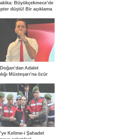
akika: Büyükçekmece'de
opter düştü! Bir açıklama
 Doğan'dan Adalet
lığı Müsteşarı'na özür
ubu
i'ye Kelime-i Şahadet