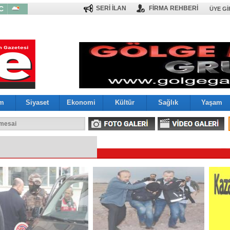
C
SERİ İLAN
FİRMA REHBERİ
ÜYE GI
im
Siyaset
Ekonomi
Kültür
Sağlık
Yaşam
larını Ağırladı
 mesai