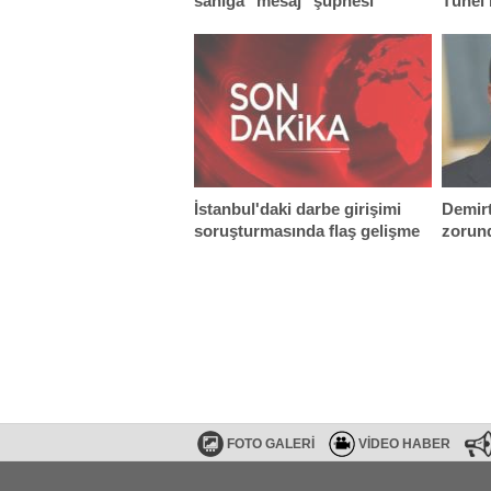
sanığa "mesaj" şüphesi
Tünel 
İstanbul'daki darbe girişimi
Demir
soruşturmasında flaş gelişme
zorun
FOTO GALERİ
VİDEO HABER