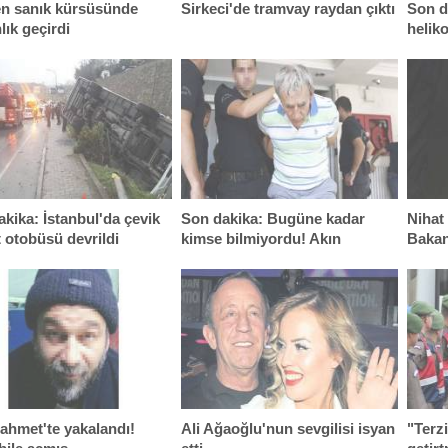
n sanık kürsüsünde
Sirkeci'de tramvay raydan çıktı
Son d
lık geçirdi
helik
daha!
kika: İstanbul'da çevik
Son dakika: Bugüne kadar
Nihat
 otobüsü devrildi
kimse bilmiyordu! Akın
Bakan
Öztürk'le ilgili şok gerçek
mekt
ahmet'te yakalandı!
Ali Ağaoğlu'nun sevgilisi isyan
"Terz