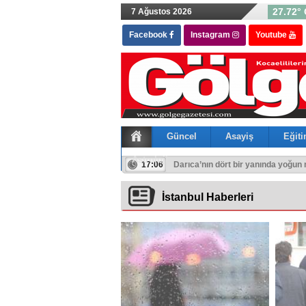
27.72° 
7 Ağustos 2026
Facebook
Instagram
Youtube
Güncel
Asayiş
Eğit
Astroloji
16:01
Büyükgöz, Gebze’nin YKS Şampiyon
17:06
Darıca’nın dört bir yanında yoğun
İstanbul Haberleri