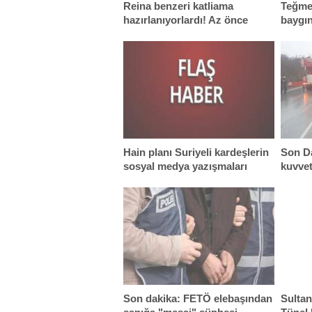
Reina benzeri katliama
Teğme
hazırlanıyorlardı! Az önce
baygın
yakalandılar...
Hain planı Suriyeli kardeşlerin
Son Da
sosyal medya yazışmaları
kuvvet
deşifre etti
Son dakika: FETÖ elebaşından
Sultan