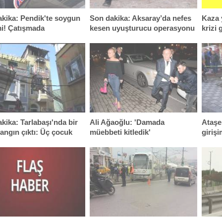
kika: Pendik'te soygun
Son dakika: Aksaray’da nefes
Kaza 
mi! Çatışmada
kesen uyuşturucu operasyonu
krizi 
nanlar var
kika: Tarlabaşı'nda bir
Ali Ağaoğlu: 'Damada
Ataşe
angın çıktı: Üç çocuk
müebbeti kitledik'
girişi
nı kaybetti