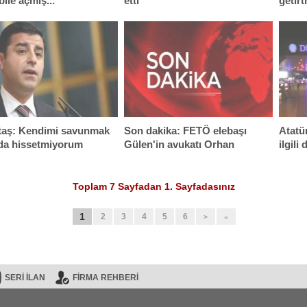
bile açmış...
etti
getirt
Arkası
taş: Kendimi savunmak
Son dakika: FETÖ elebaşı
Atatü
da hissetmiyorum
Gülen'in avukatı Orhan
ilgili
Erdemli yakalandı
Toplam 7 Sayfadan 1. Sayfadasınız
1
2
3
4
5
6
>
»
SERİ İLAN
FİRMA REHBERİ