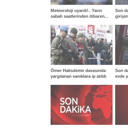
Meteoroloji uyardı!.. Yarın
Son da
sabah saatlerinden itibaren...
girişi
yarala
Ömer Halisdemir davasında
Son da
yargılanan sanıklara ip atıldı
evde y
hayatı