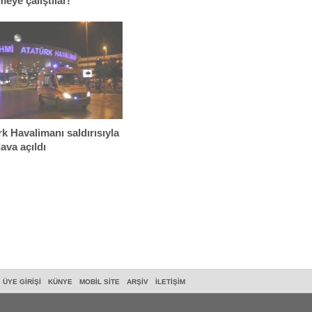
meye çalıştılar!
ndan ağladılar..."
rk Havalimanı saldırısıyla
 dava açıldı
ÜYE GIRIŞI
KÜNYE
MOBIL SITE
ARŞIV
İLETIŞIM