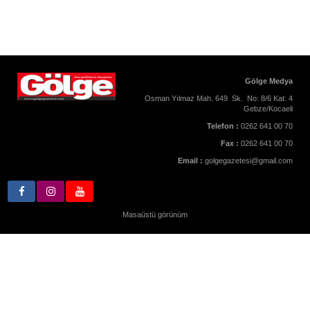
Gölge Medya
Osman Yılmaz Mah. 649 Sk. No: 8/6 Kat: 4
Gebze/Kocaeli
Telefon :
0262 641 00 70
Fax :
0262 641 00 70
Email :
golgegazetesi@gmail.com
Masaüstü görünüm