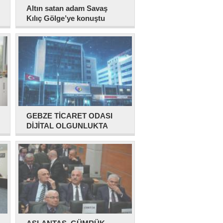
Altın satan adam Savaş
Kılıç Gölge’ye konuştu
GEBZE TİCARET ODASI
DİJİTAL OLGUNLUKTA
DÜNYA ORTALAMASINI
GERİDE BIRAKTI