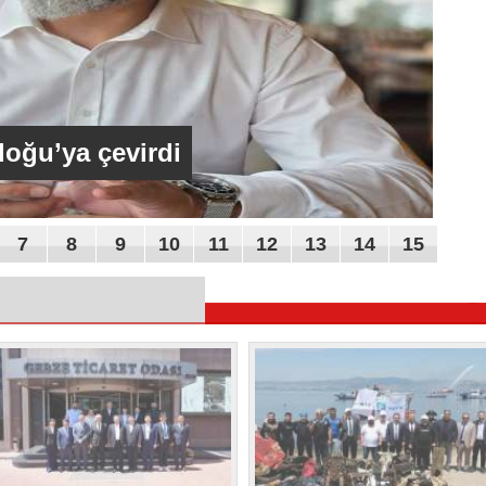
oğu’ya çevirdi
7
8
9
10
11
12
13
14
15