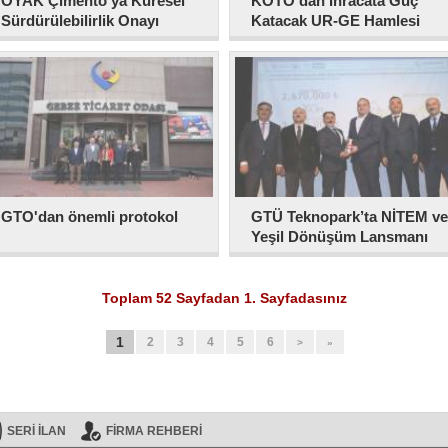
OYAK Çimento’ya Küresel
KOTO’dan İhracata Güç
Sürdürülebilirlik Onayı
Katacak UR-GE Hamlesi
GTO'dan önemli protokol
GTÜ Teknopark’ta NİTEM ve
Yeşil Dönüşüm Lansmanı
Toplam 52 Sayfadan 1. Sayfadasınız
1
2
3
4
5
6
>
»
SERİ İLAN
FİRMA REHBERİ