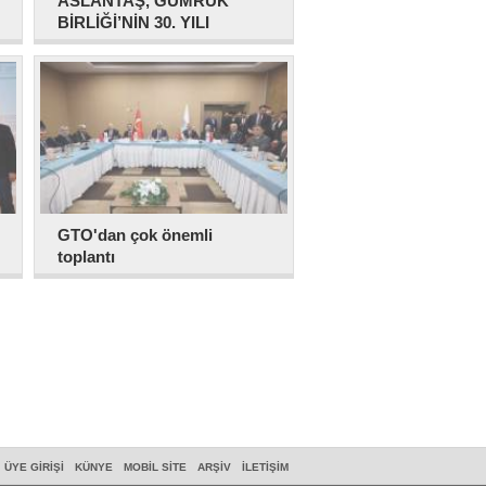
ASLANTAŞ, GÜMRÜK
BİRLİĞİ’NİN 30. YILI
PROGRAMINA KATILDI
GTO'dan çok önemli
toplantı
ÜYE GIRIŞI
KÜNYE
MOBIL SITE
ARŞIV
İLETIŞIM