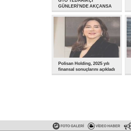
GTO TEDARİKÇİ
GÜNLERİ’NDE AKÇANSA
ÇİMENTO SANAYİ
BULUŞMASI
Polisan Holding, 2025 yılı
finansal sonuçlarını açıkladı
FOTO GALERİ
VİDEO HABER