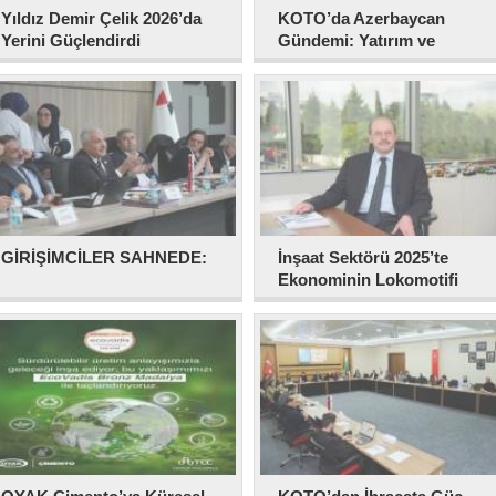
Yıldız Demir Çelik 2026’da
KOTO’da Azerbaycan
Yerini Güçlendirdi
Gündemi: Yatırım ve
ortaklık fırsatları ele alındı
GİRİŞİMCİLER SAHNEDE:
İnşaat Sektörü 2025’te
Ekonominin Lokomotifi
Oldu