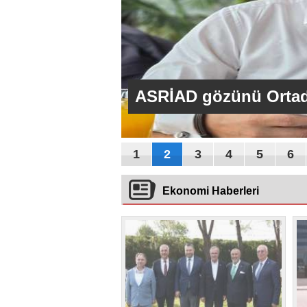
ASRİAD gözünü Ortad
1
2
3
4
5
6
Ekonomi Haberleri