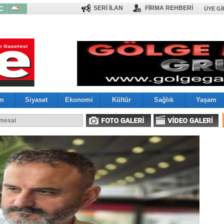
C
SERİ İLAN
FİRMA REHBERİ
ÜYE GI
im
Siyaset
Ekonomi
Kültür
Sağlık
Yaşam
larını Ağırladı
 mesai