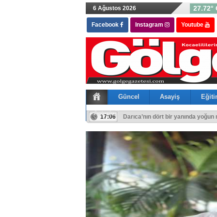
27.72° 
6 Ağustos 2026
Facebook
Instagram
Youtube
Güncel
Asayiş
Eğit
Astroloji
16:01
Büyükgöz, Gebze’nin YKS Şampiyon
17:06
Darıca’nın dört bir yanında yoğun