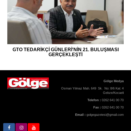
GTO TEDARİKÇİ GÜNLERİ'NİN 21. BULUŞMASI
GERÇEKLEŞTİ
Gölge Medya
Osman Yılmaz Mah. 649 Sk. No: 8/6 Kat: 4
Gebze/Kocaeli
Telefon :
0262 641 00 70
Fax :
0262 641 00 70
Email :
golgegazetesi@gmail.com