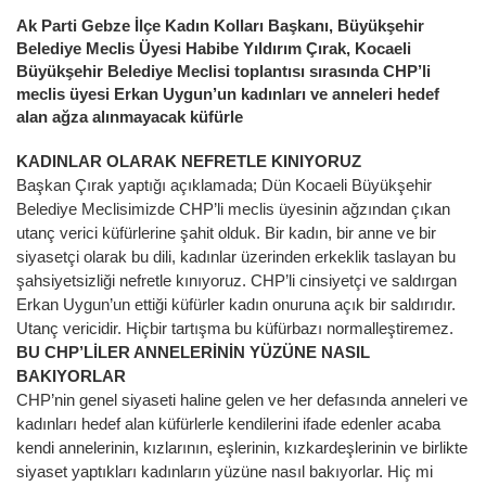
Ak Parti Gebze İlçe Kadın Kolları Başkanı, Büyükşehir
Belediye Meclis Üyesi Habibe Yıldırım Çırak, Kocaeli
Büyükşehir Belediye Meclisi toplantısı sırasında CHP’li
meclis üyesi Erkan Uygun’un kadınları ve anneleri hedef
alan ağza alınmayacak küfürle
KADINLAR OLARAK NEFRETLE KINIYORUZ
Başkan Çırak yaptığı açıklamada; Dün Kocaeli Büyükşehir
Belediye Meclisimizde CHP’li meclis üyesinin ağzından çıkan
utanç verici küfürlerine şahit olduk. Bir kadın, bir anne ve bir
siyasetçi olarak bu dili, kadınlar üzerinden erkeklik taslayan bu
şahsiyetsizliği nefretle kınıyoruz. CHP’li cinsiyetçi ve saldırgan
Erkan Uygun’un ettiği küfürler kadın onuruna açık bir saldırıdır.
Utanç vericidir. Hiçbir tartışma bu küfürbazı normalleştiremez.
BU CHP’LİLER ANNELERİNİN YÜZÜNE NASIL
BAKIYORLAR
CHP’nin genel siyaseti haline gelen ve her defasında anneleri ve
kadınları hedef alan küfürlerle kendilerini ifade edenler acaba
kendi annelerinin, kızlarının, eşlerinin, kızkardeşlerinin ve birlikte
siyaset yaptıkları kadınların yüzüne nasıl bakıyorlar. Hiç mi