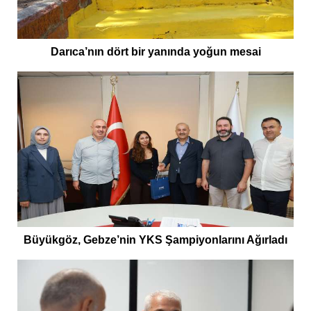
Darıca’nın dört bir yanında yoğun mesai
Büyükgöz, Gebze’nin YKS Şampiyonlarını Ağırladı