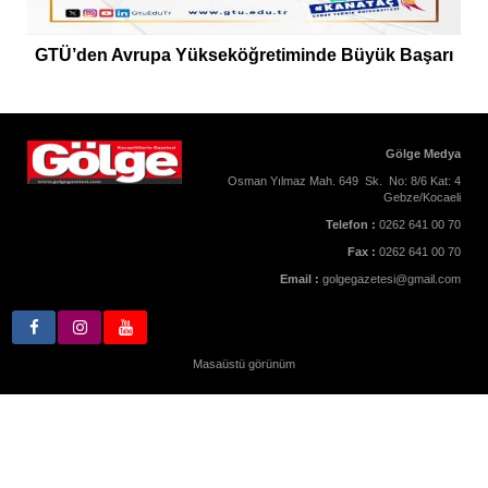
GTÜ’den Avrupa Yükseköğretiminde Büyük Başarı
Gölge Medya
Osman Yılmaz Mah. 649 Sk. No: 8/6 Kat: 4
Gebze/Kocaeli
Telefon :
0262 641 00 70
Fax :
0262 641 00 70
Email :
golgegazetesi@gmail.com
Masaüstü görünüm
Yukarı