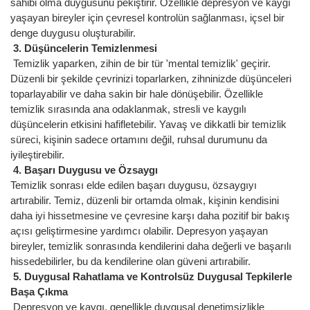
sahibi olma duygusunu pekiştirir. Özellikle depresyon ve kaygı
yaşayan bireyler için çevresel kontrolün sağlanması, içsel bir
denge duygusu oluşturabilir.
3. Düşüncelerin Temizlenmesi
Temizlik yaparken, zihin de bir tür 'mental temizlik' geçirir.
Düzenli bir şekilde çevrinizi toparlarken, zihninizde düşünceleri
toparlayabilir ve daha sakin bir hale dönüşebilir. Özellikle
temizlik sırasında ana odaklanmak, stresli ve kaygılı
düşüncelerin etkisini hafifletebilir. Yavaş ve dikkatli bir temizlik
süreci, kişinin sadece ortamını değil, ruhsal durumunu da
iyileştirebilir.
4. Başarı Duygusu ve Özsaygı
Temizlik sonrası elde edilen başarı duygusu, özsaygıyı
artırabilir. Temiz, düzenli bir ortamda olmak, kişinin kendisini
daha iyi hissetmesine ve çevresine karşı daha pozitif bir bakış
açısı geliştirmesine yardımcı olabilir. Depresyon yaşayan
bireyler, temizlik sonrasında kendilerini daha değerli ve başarılı
hissedebilirler, bu da kendilerine olan güveni artırabilir.
5. Duygusal Rahatlama ve Kontrolsüz Duygusal Tepkilerle
Başa Çıkma
Depresyon ve kaygı, genellikle duygusal denetimsizlikle