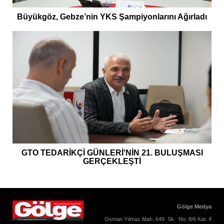
Büyükgöz, Gebze’nin YKS Şampiyonlarını Ağırladı
GTO TEDARİKÇİ GÜNLERİ'NİN 21. BULUŞMASI
GERÇEKLEŞTİ
Gölge Medya
Osman Yılmaz Mah. 649 Sk. No: 8/6 Kat: 4