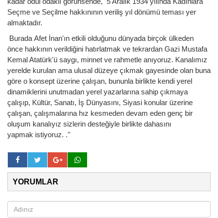
kadar
ödül odaklı görünsende, 5 Aralık 1934 yılında Kadınlara
Seçme ve
Seçilme hakkınının veriliş yıl dönümü teması yer
almaktadır.
Burada
Afet İnan'ın etkili olduğunu dünyada birçok ülkeden
önce hakkının
verildiğini hatırlatmak ve tekrardan Gazi Mustafa
Kemal Atatürk'ü
saygı, minnet ve rahmetle anıyoruz. Kanalımız
yerelde kurulan ama
ulusal düzeye çıkmak gayesinde olan buna
göre o konsept üzerine
çalışan, bununla birlikte kendi yerel
dinamiklerini unutmadan yerel
yazarlarına sahip çıkmaya
çalışıp, Kültür, Sanatı, İş Dünyasını,
Siyasi konular üzerine
çalışan, çalışmalarına hız kesmeden devam eden
genç bir
oluşum kanalıyız sizlerin desteğiyle birlikte dahasını
yapmak
istiyoruz. .''
YORUMLAR