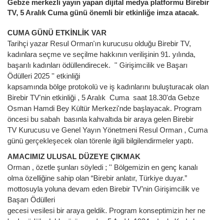
Gebze merkezli yayın yapan dijital medya platformu Birebir
TV, 5 Aralık Cuma günü önemli bir etkinliğe imza atacak.
CUMA GÜNÜ ETKİNLİK VAR
Tarihçi yazar Resul Orman'ın kurucusu olduğu Birebir TV,
kadınlara
seçme ve seçilme hakkının verilişinin 91. yılında,
başarılı kadınları
ödüllendirecek. '' Girişimcilik ve Başarı
Ödülleri 2025 '' etkinliği
kapsamında bölge protokolü ve iş kadınlarını buluşturacak olan
Birebir
TV'nin etkinliği , 5 Aralık Cuma saat 18.30'da Gebze
Osman Hamdi Bey
Kültür Merkezi'nde başlayacak.
Program
öncesi bu sabah basınla kahvaltıda bir araya gelen Birebir
TV
Kurucusu ve Genel Yayın Yönetmeni Resul Orman , Cuma
günü
gerçekleşecek olan törenle ilgili bilgilendirmeler yaptı.
AMACIMIZ ULUSAL DÜZEYE ÇIKMAK
Orman , özetle şunları söyledi ; '' Bölgemizin en genç kanalı
olma
özelliğine sahip olan “Birebir anlatır, Türkiye duyar.”
mottosuyla
yoluna devam eden Birebir TV’nin Girişimcilik ve
Başarı Ödülleri
gecesi vesilesi bir araya geldik. Program konseptimizin her ne