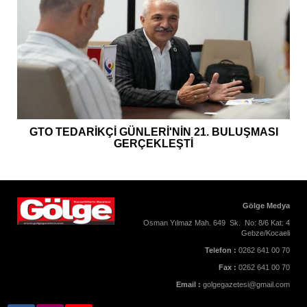
GTO TEDARİKÇİ GÜNLERİ'NİN 21. BULUŞMASI
GERÇEKLEŞTİ
Gölge Medya
Osman Yılmaz Mah. 649 Sk. No: 8/6 Kat: 4
Gebze/Kocaeli
Telefon :
0262 641 00 70
Fax :
0262 641 00 70
Email :
golgegazetesi@gmail.com