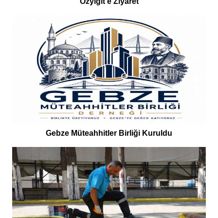
Özyiğit’e Ziyaret
Gebze Müteahhitler Birliği Kuruldu