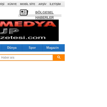
RIŞI
KÜNYE
MOBIL SITE
ARŞIV
İLETIŞIM
BÖLGESEL
HABERLER
Dünya
Spor
Magazin