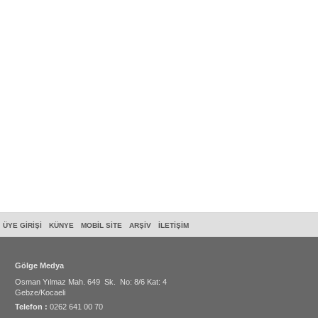
ÜYE GIRIŞI
KÜNYE
MOBIL SITE
ARŞIV
İLETIŞIM
Gölge Medya
Osman Yılmaz Mah. 649 Sk. No: 8/6 Kat: 4
Gebze/Kocaeli
Telefon :
0262 641 00 70