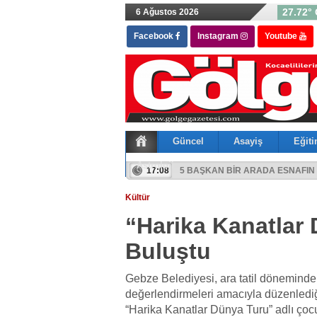
27.72° 
6 Ağustos 2026
Facebook
Instagram
Youtube
Güncel
Asayiş
Eğit
Astroloji
17:02
Dilovası Ağustos Ayı Toplantısı Ger
17:08
5 BAŞKAN BİR ARADA ESNAFIN
Kültür
“Harika Kanatlar
Buluştu
Gebze Belediyesi, ara tatil döneminde ç
değerlendirmeleri amacıyla düzenledi
“Harika Kanatlar Dünya Turu” adlı çocu