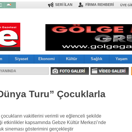
C
SERİ İLAN
FİRMA REHBERİ
ÜYE GI
im
Siyaset
Ekonomi
Kültür
Sağlık
Yaşam
çekleştirildi
 YANINDA
 Dünya Turu” Çocuklarla
ocukların vakitlerini verimli ve eğlenceli şekilde
ği etkinlikler kapsamında Gebze Kültür Merkezi’nde
k sineması gösterimini gerçekleştir