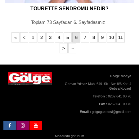
TOURETTE SENDROMU NEDİR?
Toplam 73 Sayfadan 6. Sayfadasınız
«
<
1
2
3
4
5
6
7
8
9
10
11
>
»
Gölge Medya
Osman Yılmaz Mah. 649 Sk. No: 8/6 Kat: 4
Gebze/Kocaeli
Telefon :
0262 641 00 70
Fax :
0262 641 00 70
Email :
golgegazetesi@gmail.com
Masaüstü görünüm