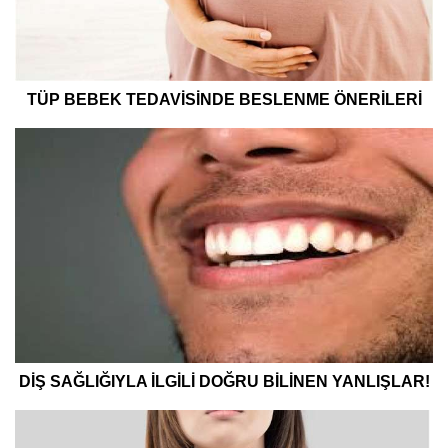
TÜP BEBEK TEDAVİSİNDE BESLENME ÖNERİLERİ
DİŞ SAĞLIĞIYLA İLGİLİ DOĞRU BİLİNEN YANLIŞLAR!