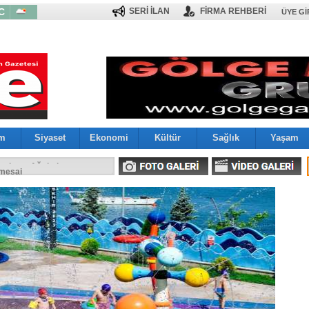
C
SERİ İLAN
FİRMA REHBERİ
ÜYE GI
im
Siyaset
Ekonomi
Kültür
Sağlık
Yaşam
larını Ağırladı