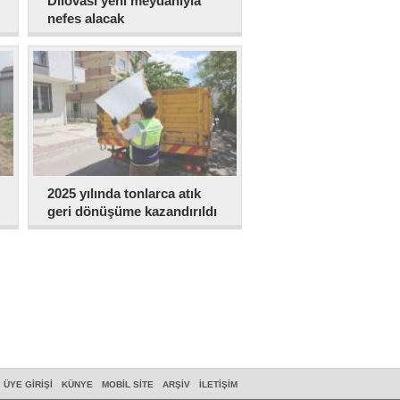
Dilovası yeni meydanıyla
nefes alacak
2025 yılında tonlarca atık
geri dönüşüme kazandırıldı
ÜYE GIRIŞI
KÜNYE
MOBIL SITE
ARŞIV
İLETIŞIM