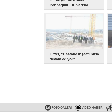
Bir neşter de Ahmet
Penbegüllü Bulvarı’na
Çiftçi, “Hastane inşaatı hızla
devam ediyor”
FOTO GALERİ
VİDEO HABER