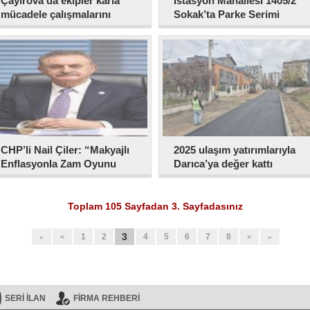
Çayırova’da ekipler karla
İstasyon Mahallesi 1405/2
mücadele çalışmalarını
Sokak’ta Parke Serimi
sürdürüyor
Çalışması
CHP’li Nail Çiler: “Makyajlı
2025 ulaşım yatırımlarıyla
Enflasyonla Zam Oyunu
Darıca’ya değer kattı
Oynanıyor”
Toplam 105 Sayfadan 3. Sayfadasınız
3
1
2
4
5
6
7
8
«
<
>
»
SERİ İLAN
FİRMA REHBERİ