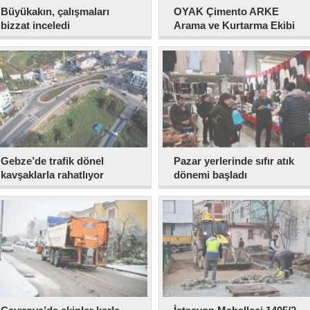
Büyükakın, çalışmaları
OYAK Çimento ARKE
bizzat inceledi
Arama ve Kurtarma Ekibi
Kuruldu
Gebze’de trafik dönel
Pazar yerlerinde sıfır atık
kavşaklarla rahatlıyor
dönemi başladı