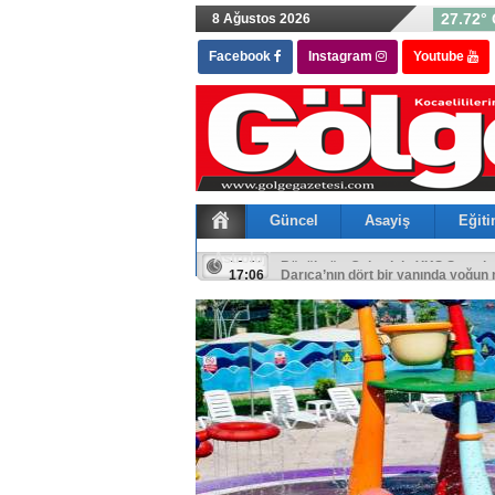
27.72° 
8 Ağustos 2026
Facebook
Instagram
Youtube
Güncel
Asayiş
Eğit
Astroloji
16:01
Büyükgöz, Gebze’nin YKS Şampiyon