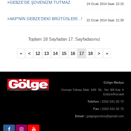
GEBZE'DE ŞOVENİZM TUTMAZ
24 Ocak 2014 Saat: 22:15
AKP'NİN GEBZE'DEKİ BRÜTÜSLERİ...!
22 Ocak 2014 Saat: 21:39
Toplam 18 Sayfadan 17. Sayfadasınız
«
<
12
13
14
15
16
17
18
>
»
Gölge Medya
Osman Yılmaz Mah. 649 Sk. No: 8/6 Kat: 4
Gebze/Kocaeli
Telefon :
0262 641 00 70
Fax :
0262 641 00 70
Email :
golgegazetesi@gmail.com